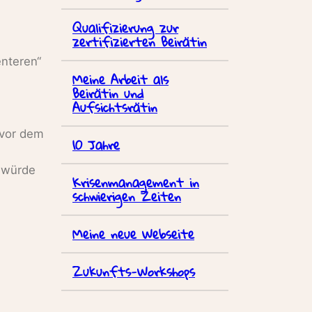
Qualifizierung zur
zertifizierten Beirätin
enteren“
Meine Arbeit als
Beirätin und
Aufsichtsrätin
 vor dem
10 Jahre
 würde
Krisenmanagement in
schwierigen Zeiten
Meine neue Webseite
Zukunfts-Workshops