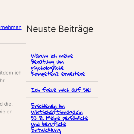
Neuste Beiträge
ernehmen
Warum ich meine
Beratung um
psychologische
Kompetenz erweitere
itdem ich
hr
Ich freue mich auf Sie!
d die,
Erschienen im
Wirtschaftsmagazin
ielen
52 8: Meine persönliche
und berufliche
Entwicklung