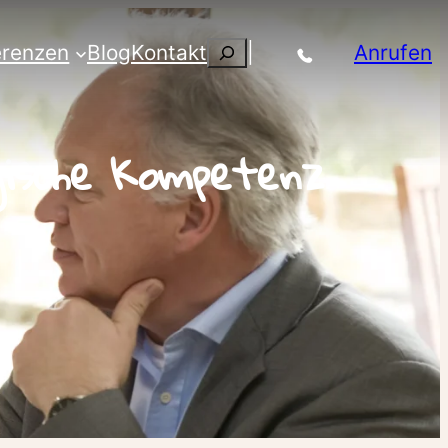
Suchen
erenzen
Blog
Kontakt
|
Anrufen
gische Kompetenz