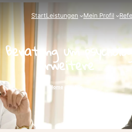
Start
Leistungen
Mein Profil
Ref
 Beratung um psycholo
erweitere
›
Home
Alle