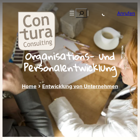
Zum
Suchen
|
Anrufen
Inhalt
springen
Organisations- und
Personalentwicklung
›
Home
Entwicklung von Unternehmen