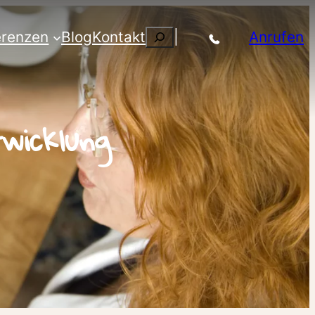
Suchen
erenzen
Blog
Kontakt
|
Anrufen
wicklung